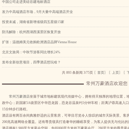
中国公司走进美硅谷建地标酒店
发力中高端酒店市场，9月大量中高端酒店开业
投资未减，湖南省新增省级四五星级15家
防汛解除：杭州西湖西溪景区恢复开放
扩张：温德姆美元收购欧洲酒店品牌Vienna House
北京文旅局：中秋节游客同比增长24%
发布全新创意项目，四季酒店想玩啥？
共 893 条新闻 3/75页
〖首页〗
〖上页〗
〖
常州万豪酒店欢迎您
常州万豪酒店
坐落于城市地标建筑现代传媒中心，拥有得天独厚的地理位置，
政中心；距国家5A级景区中华恐龙园，恐龙谷温泉约5分钟车程；距离沪蓉高速入口
15分钟步行路程。
酒店设有两百余间典雅舒适的云景客房，可举目尽览令人惊叹的城市天际美景。客房设
200兆高速网络全覆盖。还有尊贵寝具打造奢华的睡眠享受，为客人提供无与伦比的
酒店拥有1,900平方米宴会空间，包括800平方米的万豪宴会厅、280平方米的尊